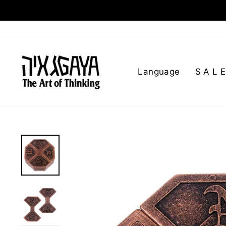
Language
S A L E