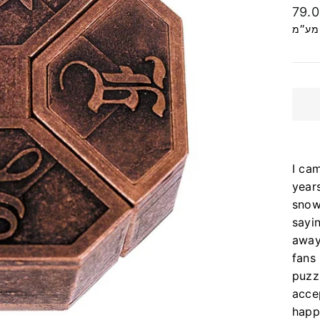
מחיר
79.
רגיל
 מע״מ
I ca
years
snow;
sayi
away 
fans 
puzz
acce
happi