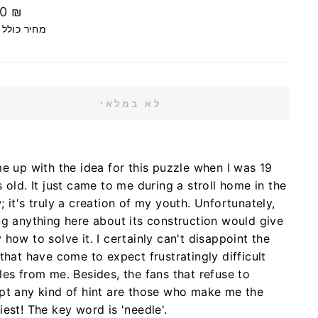
00 ₪
מחיר כולל
לא במלאי
me up with the idea for this puzzle when I was 19
 old. It just came to me during a stroll home in the
 it's truly a creation of my youth. Unfortunately,
ng anything here about its construction would give
how to solve it. I certainly can't disappoint the
that have come to expect frustratingly difficult
les from me. Besides, the fans that refuse to
pt any kind of hint are those who make me the
est! The key word is 'needle'.