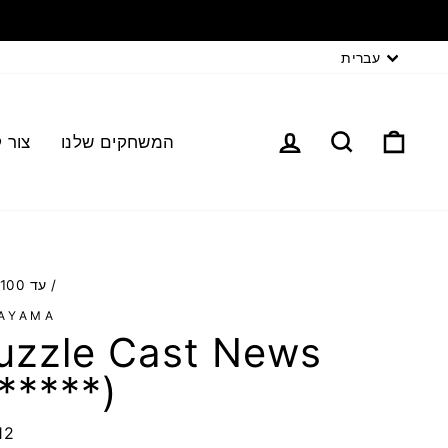
עברית
המשחקים שלנו
צור 
/
עד 100 ש"ח
AYAMA
uzzle Cast News
*****)
12