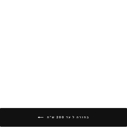
אל תשבור את
הבקבוק - וויסקי
GAYA GAMES
299.00 ₪
הוסף לעגלה
בחזרה ל עד 200 ש"ח