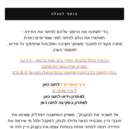
הוסף לעגלה
- כדי לשתות את הויסקי עליכם לפתור את החידה,
תאתגרו את כולם לפתור לפני שמרימים כוסית
. מתנה מקורית לחובבי משחקי חשיבה ואלכוהול שתהפוך כל אירוע
למסמר הערב
המ
חיר כולל בקבוק ויסקי ג'וני ווקר בלאק - 1 ליטר
באריזת מתנה
ומגיע ארוז
ניתן לקשור כל בקבוק שקוטר הבסיס שלו הוא עד 8.5 ס"מ
לחצו כאן
איך קושרים ?
איך פותרים ?
לפתרון וידאו לחצו כאן
לפתרון בסקיצה לחצו כאן
אל תשבור את הבקבוק", משחק המחשבה המדליק ששיגע את
חובבי היין ומבטיח הנאה גדולה לנותן, למקבל ולכל מי שיראה את
החידה וינסה לפתור אותה בכוחות עצמו.
את בקבוק היין הזה אי