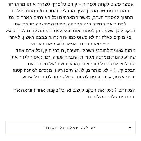
אפשר פשוט לקחת ולפתוח – קודם כל צריך לשחרר אותו מהאחיזה
המתוחכמת של מנגנון העץ, החבלים והחרוזים! המתנה שלכם
תהפוך למסמר הערב, כאשר המארחים וכל האורחים האחרים ינסו
לפתור את החידה בזה אחר זה. חידת המחשבה כולאת את
הבקבוק כך שלא ניתן לפתוח אותו בלי לפתור אותה קודם לכן, וכרגיל
בגימיקים כאלה זה לא פשוט כמו שזה נראה במבט ראשון. לאחר
שיימצא הפתרון אפשר לחגוג את האירוע.
מתנה גאונית לחובבי משחקי חשיבה, חובבי היין, וכל אדם אחד
שיודע להנות ממתנה מקורית ושוברת שגרה. זכרו: אסור לגזור את
החבל או לנסות כל קונץ אחר (מכאן השם "אל תשבור את
הבקבוק"...) – לא פותרים, לא שותים! רעיון מקסים למתנה קטנה
בפני עצמו, או כתוספת למתנה גדולה יותר לכבוד כל אירוע.
הצלחתם ? נעלו את הבקבוק שוב (או כל בקבוק אחר ) ונראה את
החברים שלכם מצליחים
יש לכם שאלה על המוצר