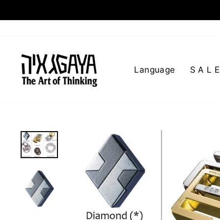
Language
S A L E