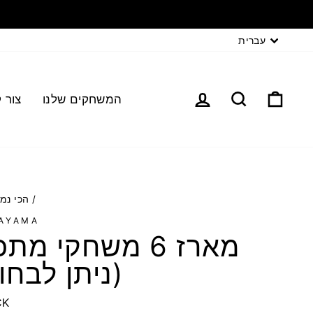
עברית
המשחקים שלנו
צור 
/
הכי נמ
AYAMA
מארז 6 משחקי מת
(ניתן לבחו
CK