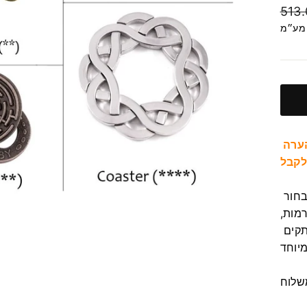
מחיר
513
רגיל
 מע״מ
ערה
לקבל