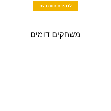
לכתיבת חוות דעת
משחקים דומים
מיני לגו רונלדו 402
חלקים
WH
69.00 ₪