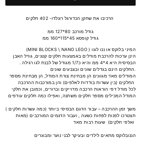
הרכיבו את שחקן הכדורגל רונלדו- 402 חלקים
גודל מורכב 80*127 ממ
גודל קופסא 45*115*160 ממ
(MINI BLOCKS \ NANO LEGO ) המיני בלוקס או ננו לוגו
הינן ערכות להרכבת מודלים באמצעות חלקים קטנים, גודל האבן
הבסיסית היא 4*4 ממ והיא כ1/7 מגודל של לבנת לגו רגילה .
החלקים הינם בגדלים שונים ובצבעים שונים.
המודלים מאד מגוונים הן מבחינת צורת המודל, הן מבחינת מספר
החלקים (בין עשרות בודדות לאלפים) והן במורכבות ההרכבה
לכל מודל דפי הוראות הרכבה מדוייקים וברורים, וכמובן את חלקי
המודל המכילים מספר חלקים משתנה, ואפילו כמה חלקים עודפים
משך זמן ההרכבה – עבור הדגם הבסיסי ביותר (כמה עשרות חלקים )
תצטרכו לפנות לפחות כשעה , ועבור הדגמים המורכבים (מאות
ואלפי חלקים) שעות רבות מאד
הננובלוקס מתאים לילדים ובעיקר לבני נוער ומבוגרים