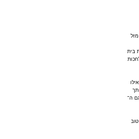
מזל
 בית
חכות
ילו
תך
timi:
טוב