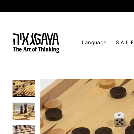
Language
S A L E