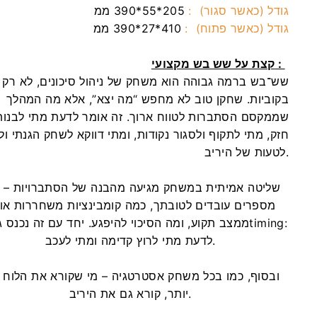
גודל (כאשר סגור) :
205*55*390 ממ
גודל (כאשר פתוח) :
410*27*390 ממ
קצת על שש בש מקצועי :
שש־בש ברמה גבוהה הוא משחק של ניהול סיכונים, לא רק 
בקוביות. שחקן טוב לא מחפש “מה יצא”, אלא מה המהלך
שממקסם הסתברות לטווח ארוך. זה אומר לדעת מתי לבנות
חזק, מתי לתקוף ולסגור נקודות, ומתי דווקא לשחק הגנתי ול
לטעות של היריב.
שליטה אמיתית במשחק מגיעה מהבנה של הסתברויות – א
מספרים עובדים לטובתך, כמה קומבינציות משחררות או
ממצב תקוע, ומה הסיכוי להיפגע. יחד עם זה נכנס גם ה־ng
לדעת מתי לרוץ קדימה ומתי לעכב.
ובסוף, כמו בכל משחק אסטרטגיה – מי שקורא את הלוח 
יותר, קורא גם את היריב.