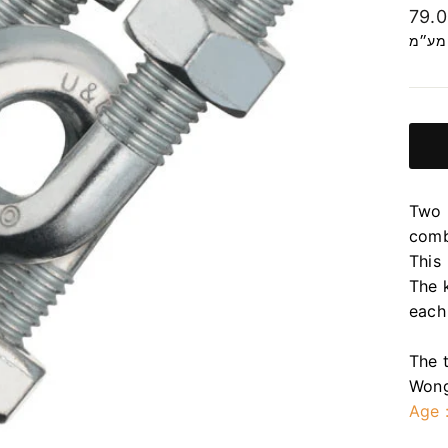
מחיר
79.
רגיל
 מע״מ
Two 
comb
This
The k
each 
The 
Wong
Age 