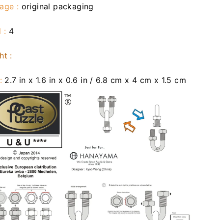
age :
original packaging
 :
4
ht :
 :
2.7 in x 1.6 in x 0.6 in / 6.8 cm x 4 cm x 1.5 cm