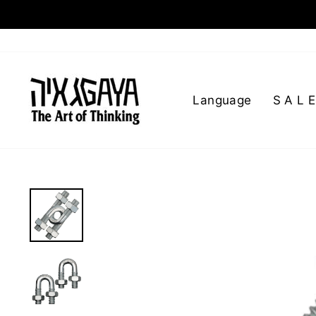
Language
S A L E