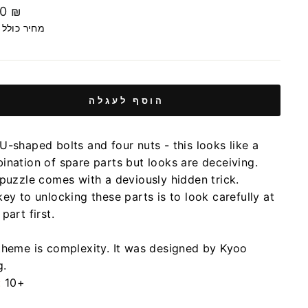
00 ₪
מחיר כולל
הוסף לעגלה
U-shaped bolts and four nuts - this looks like a
ination of spare parts but looks are deceiving.
 puzzle comes with a deviously hidden trick.
ey to unlocking these parts is to look carefully at
part first.
theme is complexity. It was designed by Kyoo
.
:
10+