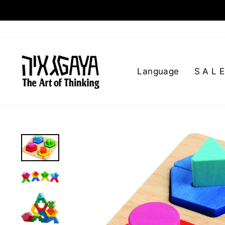
Language
S A L E