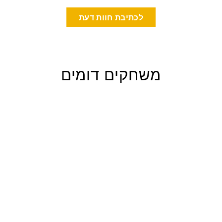
לכתיבת חוות דעת
משחקים דומים
לא במלאי
צבע כסף -
NEOCUBE נאוקיוב
כדורים
GAYA