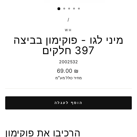
/
WH
מיני לגו - פוקימון בביצה
397 חלקים
2002532
מחיר
69.00 ₪
רגיל
מחיר כולל מע״מ
הוסף לעגלה
הרכיבו את
פוקימון