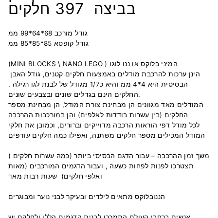
חלקים
בביצה
397
גודל מורכב 68*64*99 ממ
גודל קופסא 85*85*85 ממ
(MINI BLOCKS \ NANO LEGO ) המיני בלוקס או ננו לוגו
הינן ערכות להרכבת מודלים באמצעות חלקים קטנים, גודל האבן
הבסיסית היא 4*4 ממ והיא כ1/7 מגודל של לבנת לגו רגילה .
החלקים הינם בגדלים שונים ובצבעים שונים.
המודלים מאד מגוונים הן מבחינת צורת המודל, הן מבחינת מספר
החלקים (בין עשרות בודדות לאלפים) והן במורכבות ההרכבה
לכל מודל דפי הוראות הרכבה מדוייקים וברורים, וכמובן את חלקי
המודל המכילים מספר חלקים משתנה, ואפילו כמה חלקים עודפים
משך זמן ההרכבה – עבור הדגם הבסיסי ביותר (כמה עשרות חלקים )
תצטרכו לפנות לפחות כשעה , ועבור הדגמים המורכבים (מאות
ואלפי חלקים) שעות רבות מאד
הננובלוקס מתאים לילדים ובעיקר לבני נוער ומבוגרים
אנשים ברחבי העולם התמכרו לבנית הדגמים הללו ולחלקם יש