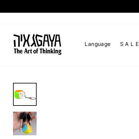
Language
S A L E